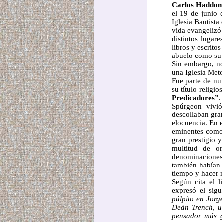
Carlos Haddon
el
19 de junio 
Iglesia Bautist
vida evangelizó
distintos lugar
libros y escritos
abuelo como su p
Sin embargo, no
una Iglesia Meto
Fue parte de nu
su título relig
Predicadores”
.
Spúrgeon vivió
descollaban gra
elocuencia. En 
eminentes como
gran prestigio 
multitud de o
denominaciones,
también habían 
tiempo y hacer m
Según cita el 
expresó el sig
púlpito en Jorg
Deán Trench, u
pensador más g