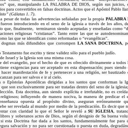
gos” que, manipulando LA PALABRA DE DIOS, según sus juicios, c
os para convertirlos en falsas doctrinas. Actos que el Apóstol Pablo ll
sto” (Gálatas 1. 7)
.
a pesar de todas las advertencias señaladas por la propia
PALABRA 
 fueron introduciendo en el seno de la iglesia a través de los años,
 lo que, finalmente, terminaron siendo aceptadas y enseñadas como “
ciones religiosas “cristianas”. Tanto entre las que se autodenominan
como las que se identifican como reformadas o “evangélicas”.
s dogmas más difundidos que corrompen
LA SANA DOCTRINA
, p
 Testamento fue escrito y tiene validez sólo para el pueblo judío.
de Israel y la Iglesia son una misma cosa.
e del evangelio, por el hecho de que es ofrecido divinamente a todos
 tiene exigencias para ser aceptado en esta dispensación; pues siendo 
o hacer manifestación de fe y pertenecer a una religión, ser bautizado 
canzan para ser salvos e ir al cielo.
s o Epístolas Apostólicas dirigidas a los santos que conforman la Ig
que son exclusivamente para ser tratadas dentro del seno de la iglesia;
lección. Esta doctrina, aun siendo explícita e irrefutable, no es creíd
religiosos; influyendo de manera nociva, la manera de predicar el e
enseñanza opuesta al propósito divino, aseguran erróneamente 
ebe ser revelada al mundo por medio de la predicación. Es decir que 
sentar con claridad lo que el Señor le reveló a
SU IGLESIA
, tratan
 libres y soberanos actos de Dios, según el designio de Su buena vol
si esta Doctrina fue dada a los santos, fundamentalmente fue para d
egura salvación y no para ser cuestionada o puesta en duda, degradán