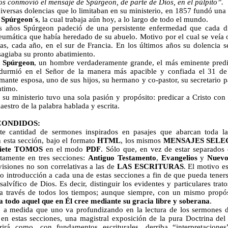
os conmovió el mensaje de Spúrgeon, de parte de Dios, en el púlpito”.
diversas dolencias que lo limitaban en su ministerio, en 1857 fundó una
a
Spúrgeon´s
, la cual trabaja aún hoy, a lo largo de todo el mundo.
 años Spúrgeon padeció de una persistente enfermedad que cada d
reumática que había heredado de su abuelo. Motivo por el cual se veía 
as, cada año, en el sur de Francia. En los últimos años su dolencia s
agiaba su pronto abatimiento.
 Spúrgeon
, un hombre verdaderamente grande, el más eminente predi
 durmió en el Señor de la manera más apacible y confiada el 31 d
ante esposa, uno de sus hijos, su hermano y co-pastor, su secretario pa
ntimo.
 su ministerio tuvo una sola pasión y propósito: predicar a Cristo con 
estro de la palabra hablada y escrita.
CONDIDOS:
e cantidad de sermones inspirados en pasajes que abarcan toda la 
 esta sección, bajo el formato
HTML
, los mismos
MENSAJES SELE
siete TOMOS
en el modo
PDF
. Sólo que, en vez de estar separados
tamente en tres secciones:
Antiguo Testamento
,
Evangelios
y
Nuevo
visiones no son correlativas a las de
LAS ESCRITURAS
. El motivo e
 introducción a cada una de estas secciones a fin de que pueda teners
salvífico de Dios. Es decir, distinguir los evidentes y particulares tra
a través de todos los tiempos; aunque siempre, con un mismo propó
 a todo aquel que en Él cree mediante su gracia libre y soberana
.
 a medida que uno va profundizando en la lectura de los sermones 
 en estas secciones, una magistral exposición de la pura Doctrina del
irá como, con fundamentos escriturales, derriba “interpretaciones