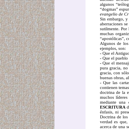
algunos “teólo
“dogmas” espuri
evangelio de Cri
Sin embargo, y 
aberraciones se
sutilmente. Por
muchas organiza
“apostólicas”, 
Algunos de lo
ejemplos, son:
-
Que el Antiguo
-
Que el pueblo 
-
Que el mensaj
pura gracia, no
gracia, con sól
buenas obras, al
-
Que las carta
contienen temas 
doctrina de la e
muchos líderes 
mediante una 
ESCRITURA
d
énfasis, ni pre
Doctrina de los
verdad es que, 
acerca de una s