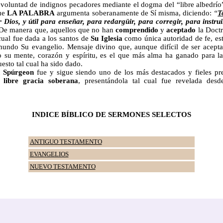
 voluntad de indignos pecadores mediante el dogma del “libre albedrío”.
que
LA PALABRA
argumenta soberanamente de Sí misma, diciendo:
“
T
 Dios, y útil para enseñar, para redargüir, para corregir, para instruir
 De manera que, aquellos que no han
comprendido
y
aceptado
la Doctr
 cual fue dada a los santos de
Su Iglesia
como única autoridad de fe, est
mundo Su evangelio. Mensaje divino que, aunque difícil de ser acept
 su mente, corazón y espíritu, es el que más alma ha ganado para la
esto tal cual ha sido dado.
 Spúrgeon
fue y sigue siendo uno de los más destacados y fieles pr
 libre gracia soberana
,
presentándola tal cual fue revelada desd
INDICE BÍBLICO DE SERMONES SELECTOS
ANTIGUO TESTAMENTO
EVANGELIOS
NUEVO TESTAMENTO