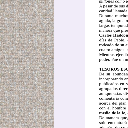
millones como l
A pesar de sus 
caridad llamad
Durante muchos
aguda, la gota 
largas temporad
manera que pres
Carlos Haddon
días de Pablo,
rodeado de su am
cuatro amigos í
Mientras ejerció
poder. Fue un ma
TESOROS ES
De su abundant
incorporando en
publicados en
agrupados direc
aunque estas di
comentario como
acerca del plan 
con el hombre 
medio de la fe,
De manera que,
sólo encontrará
además descubr