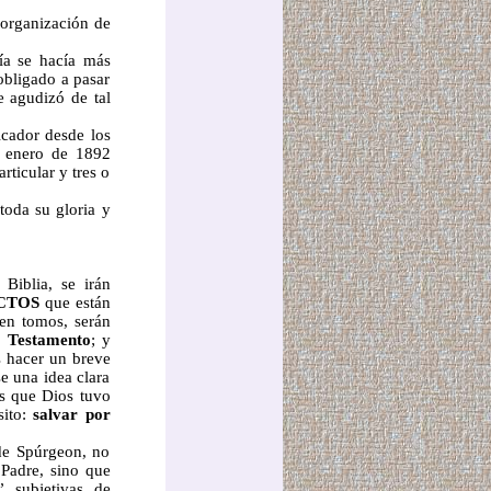
 organización de
ía se hacía más
obligado a pasar
e agudizó de tal
cador desde los
e enero de 1892
rticular y tres o
toda su gloria y
Biblia, se irán
CTOS
que están
 en tomos, serán
 Testamento
; y
s hacer un breve
e una idea clara
tos que Dios tuvo
sito:
salvar por
de Spúrgeon, no
 Padre, sino que
” subjetivas de