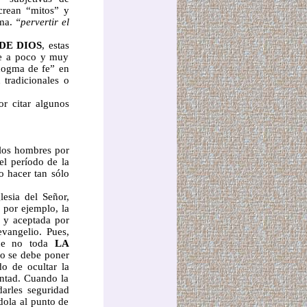
rean “mitos” y
ama.
“pervertir el
DE DIOS
, estas
 de a poco y muy
dogma de fe” en
 tradicionales o
or citar algunos
 los hombres por
el período de la
o hacer tan sólo
lesia del Señor,
 por ejemplo, la
a y aceptada por
vangelio. Pues,
que no toda
LA
no se debe poner
do de ocultar la
untad. Cuando la
arles seguridad
dola al punto de