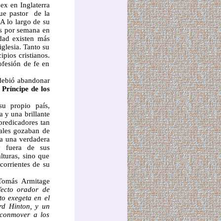
sex en Inglaterra
ue pastor de la
.
A lo largo de su
es por semana en
idad existen más
iglesia. Tanto su
pios cristianos.
fesión de fe en
 debió abandonar
 Príncipe de los
su propio país,
 y una brillante
predicadores tan
ales gozaban de
ía una verdadera
y fuera de sus
lturas, sino que
corrientes de su
 Tomás Armitage
fecto orador de
to exegeta en el
rd Hinton, y un
 conmover a los