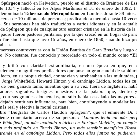
 Spúrgeon
nació en
Kelvedon, pueblo en el distrito de Braintree de Es
de 1834 y falleció en los Alpes Marítimos el 31 de enero de 1892.
F
a denominada
Tabernáculo Metropolitano
en Londres durante 38 años
 cerca de 10 millones de personas; predicando a menudo hasta 10 vec
es. Sus sermones han sido traducidos a varios idiomas y en la actual
 de Spúrgeon que de cualquier otro escritor cristiano en la historia de la 
adre fueron pastores puritanos, por lo que creció en un hogar de princi
 fue sino hasta que tuvo 15 años, en enero de 1850, cuando hizo pro
dista.
merosas controversias con la Unión Bautista de Gran Bretaña y luego
ioso. No obstante, fue conocido y recordado en todo el mundo como
“El
 y brilló con claridad extraordinaria, en una época en que, en 
ndemente magníficos predicadores que poseían gran caudal de sabiduría
efecto, en su propia ciudad, conmovían y arrebataban a las multitudes, 
 Jorge Whitefield, Howard Hinton y el canónigo Liddon, todos los cu
y de bien ganada fama; mientras que a su vez, fuera de Inglaterra, hab
radores sagrados, insignes maestros de la palabra que, dentro 
 con sus grandes elocuencias, no sólo habían escalado las mayores a
dejado sentir sus influencias, para bien, contribuyendo a modelar las 
ás real y efectiva la moral cristiana.
libro “Biografía de Carlos Haddon Spúrgeon”, que el eminente Dr.
uiente comentario acerca de su persona:
“Londres tenía un más per
e Whitefield, un más acabado retórico en Enrique Melville, un comple
n más profundo en Tomás Binney, un más sensible metafísico Howa
rande en el canónigo Liddon. Pero todos ellos juntos no pudieron